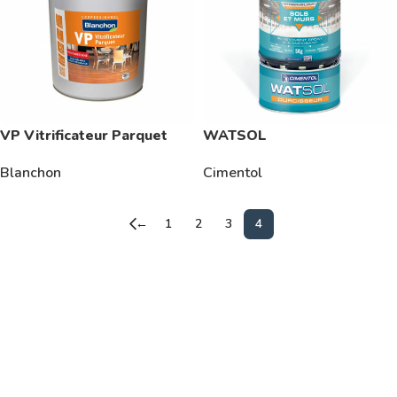
VP Vitrificateur Parquet
WATSOL
Blanchon
Cimentol
←
1
2
3
4