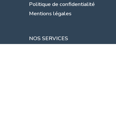
Politique de confidentialité
Mentions légales
NOS SERVICES
Showroom
Mise à la teinte
Service de livraison
Spray'Luc
Copyright
2025 Heulin Color Tous droits réservés - Site créé
par
Alliasys