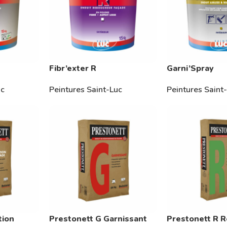
Fibr’exter R
Garni’Spray
uc
Peintures Saint-Luc
Peintures Saint
tion
Prestonett G Garnissant
Prestonett R 