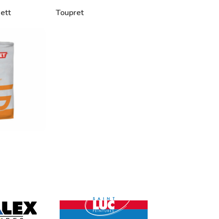
nett
Toupret
s