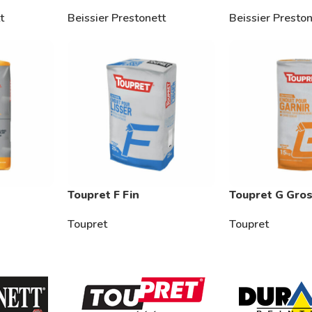
t
Beissier Prestonett
Beissier Presto
Toupret F Fin
Toupret G Gro
Toupret
Toupret