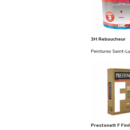
3H Reboucheur
Peintures Saint-L
PEINTURES
Peintures Décoratives
Peintures Intérieures
Peintures extérieures
Bois & métal
Peintures de Sols et Résines
Autres peintures techniques
Prestonett F Fini