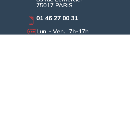
75017 PARIS
01 46 27 00 31
Lun. - Ven. : 7h-17h
Samedi : 8h - 12h
LIENS UTILES
Qui sommes nous
Nous contacter
Politique de confidentialité
Mentions légales