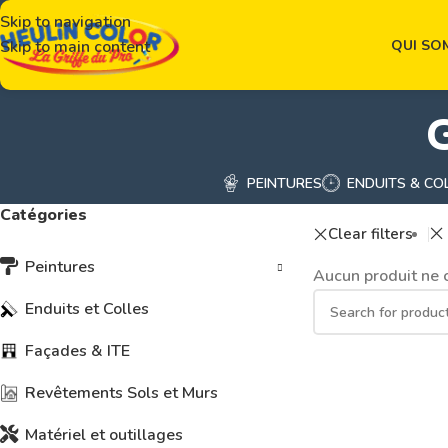
Skip to navigation
QUI SO
Skip to main content
PEINTURES
ENDUITS & CO
Catégories
Clear filters
Peintures
Aucun produit ne c
Enduits et Colles
Façades & ITE
Revêtements Sols et Murs
Matériel et outillages