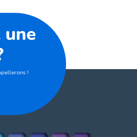
 une
?
pellerons !