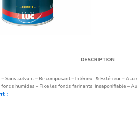
large
PEINTURES
DESCRIPTION
Peintures Décoratives
Peintures Intérieures
 – Sans solvant – Bi-composant – Intérieur & Extérieur – Acc
 fonds humides – Fixe les fonds farinants. Insaponifiable – A
Peintures extérieures
t :
Bois & métal
Peintures de Sols et Résines
Autres peintures techniques