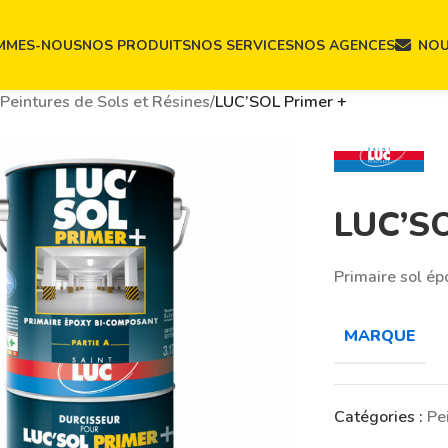
MMES-NOUS
NOS PRODUITS
NOS SERVICES
NOS AGENCES
NOU
Peintures de Sols et Résines
/
LUC’SOL Primer +
LUC’SO
Primaire sol é
MARQUE
Catégories :
Pe