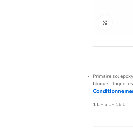
Click to en
Primaire sol époxy
bloqué – loque les
Conditionnemen
1 L – 5 L – 15 L