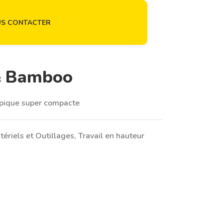
S CONTACTER
e Bamboo
opique super compacte
tériels et Outillages
,
Travail en hauteur