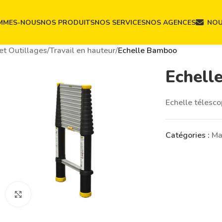
MMES-NOUS
NOS PRODUITS
NOS SERVICES
NOS AGENCES
NOU
et Outillages
/
Travail en hauteur
/
Echelle Bamboo
Echell
Echelle télesc
Catégories :
Ma
Click to enlarge