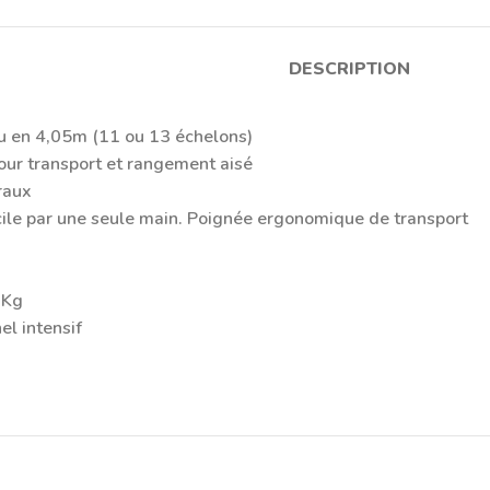
DESCRIPTION
u en 4,05m (11 ou 13 échelons)
ur transport et rangement aisé
raux
PEINTURES
cile par une seule main. Poignée ergonomique de transport
Peintures Décoratives
Peintures Intérieures
0Kg
Peintures extérieures
l intensif
Bois & métal
Peintures de Sols et Résines
Autres peintures techniques